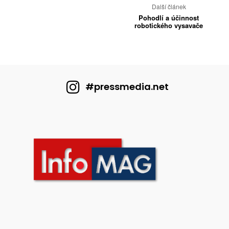
Další článek
Pohodlí a účinnost
robotického vysavače
#pressmedia.net