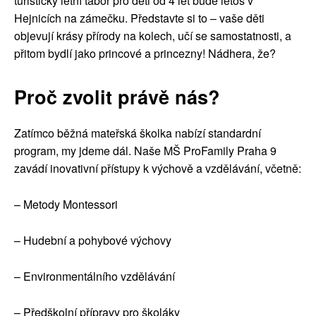
turistický letní tábor pro děti od 4 let bude letos v
Hejnicích na zámečku. Představte si to – vaše děti
objevují krásy přírody na kolech, učí se samostatnosti, a
přitom bydlí jako princové a princezny! Nádhera, že?
Proč zvolit právě nás?
Zatímco běžná mateřská školka nabízí standardní
program, my jdeme dál. Naše MŠ ProFamily Praha 9
zavádí inovativní přístupy k výchově a vzdělávání, včetně:
– Metody Montessori
– Hudební a pohybové výchovy
– Environmentálního vzdělávání
– Předškolní přípravy pro školáky