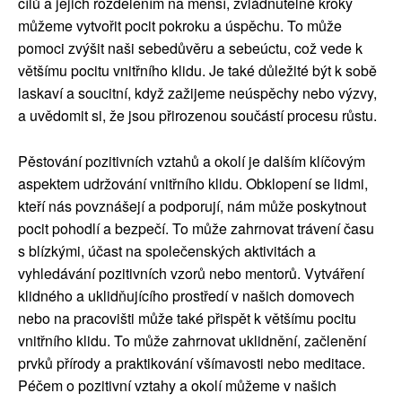
cílů a jejich rozdělením na menší, zvládnutelné kroky
můžeme vytvořit pocit pokroku a úspěchu. To může
pomoci zvýšit naši sebedůvěru a sebeúctu, což vede k
většímu pocitu vnitřního klidu. Je také důležité být k sobě
laskaví a soucitní, když zažijeme neúspěchy nebo výzvy,
a uvědomit si, že jsou přirozenou součástí procesu růstu.
Pěstování pozitivních vztahů a okolí je dalším klíčovým
aspektem udržování vnitřního klidu. Obklopení se lidmi,
kteří nás povznášejí a podporují, nám může poskytnout
pocit pohodlí a bezpečí. To může zahrnovat trávení času
s blízkými, účast na společenských aktivitách a
vyhledávání pozitivních vzorů nebo mentorů. Vytváření
klidného a uklidňujícího prostředí v našich domovech
nebo na pracovišti může také přispět k většímu pocitu
vnitřního klidu. To může zahrnovat uklidnění, začlenění
prvků přírody a praktikování všímavosti nebo meditace.
Péčem o pozitivní vztahy a okolí můžeme v našich