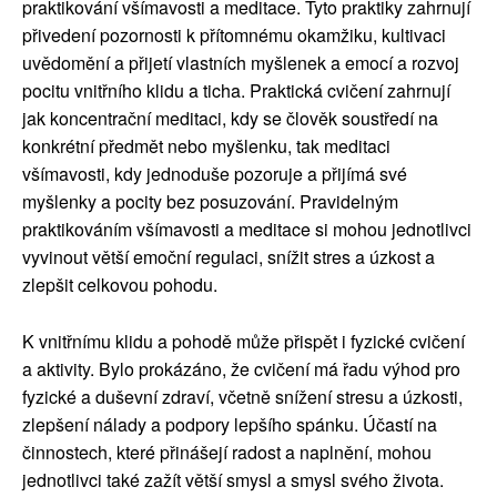
praktikování všímavosti a meditace. Tyto praktiky zahrnují
přivedení pozornosti k přítomnému okamžiku, kultivaci
uvědomění a přijetí vlastních myšlenek a emocí a rozvoj
pocitu vnitřního klidu a ticha. Praktická cvičení zahrnují
jak koncentrační meditaci, kdy se člověk soustředí na
konkrétní předmět nebo myšlenku, tak meditaci
všímavosti, kdy jednoduše pozoruje a přijímá své
myšlenky a pocity bez posuzování. Pravidelným
praktikováním všímavosti a meditace si mohou jednotlivci
vyvinout větší emoční regulaci, snížit stres a úzkost a
zlepšit celkovou pohodu.
K vnitřnímu klidu a pohodě může přispět i fyzické cvičení
a aktivity. Bylo prokázáno, že cvičení má řadu výhod pro
fyzické a duševní zdraví, včetně snížení stresu a úzkosti,
zlepšení nálady a podpory lepšího spánku. Účastí na
činnostech, které přinášejí radost a naplnění, mohou
jednotlivci také zažít větší smysl a smysl svého života.