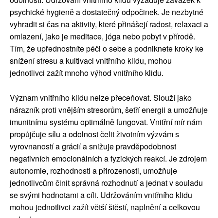
psychické hygieně a dostatečný odpočinek. Je nezbytné
vyhradit si čas na aktivity, které přinášejí radost, relaxaci a
omlazení, jako je meditace, jóga nebo pobyt v přírodě.
Tím, že upřednostníte péči o sebe a podniknete kroky ke
snížení stresu a kultivaci vnitřního klidu, mohou
jednotlivci zažít mnoho výhod vnitřního klidu.
Význam vnitřního klidu nelze přeceňovat. Slouží jako
nárazník proti vnějším stresorům, šetří energii a umožňuje
imunitnímu systému optimálně fungovat. Vnitřní mír nám
propůjčuje sílu a odolnost čelit životním výzvám s
vyrovnaností a grácií a snižuje pravděpodobnost
negativních emocionálních a fyzických reakcí. Je zdrojem
autonomie, rozhodnosti a přirozenosti, umožňuje
jednotlivcům činit správná rozhodnutí a jednat v souladu
se svými hodnotami a cíli. Udržováním vnitřního klidu
mohou jednotlivci zažít větší štěstí, naplnění a celkovou