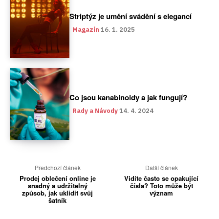
Striptýz je umění svádění s elegancí
Magazín
16. 1. 2025
Co jsou kanabinoidy a jak fungují?
Rady a Návody
14. 4. 2024
Předchozí článek
Další článek
Prodej oblečení online je
Vidíte často se opakující
snadný a udržitelný
čísla? Toto může být
způsob, jak uklidit svůj
význam
šatník