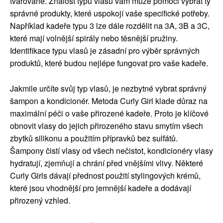
tvarované. Znalost typu vlasů vám může pomoci vybrat ty
správné produkty, které uspokojí vaše specifické potřeby.
Například kadeře typu 3 lze dále rozdělit na 3A, 3B a 3C,
které mají volnější spirály nebo těsnější pružiny.
Identifikace typu vlasů je zásadní pro výběr správných
produktů, které budou nejlépe fungovat pro vaše kadeře.
Jakmile určíte svůj typ vlasů, je nezbytné vybrat správný
šampon a kondicionér. Metoda Curly Girl klade důraz na
maximální péči o vaše přirozené kadeře. Proto je klíčové
obnovit vlasy do jejich přirozeného stavu smytím všech
zbytků silikonu a použitím přípravků bez sulfátů.
Šampony čistí vlasy od všech nečistot, kondicionéry vlasy
hydratují, zjemňují a chrání před vnějšími vlivy. Některé
Curly Girls dávají přednost použití stylingových krémů,
které jsou vhodnější pro jemnější kadeře a dodávají
přirozený vzhled.