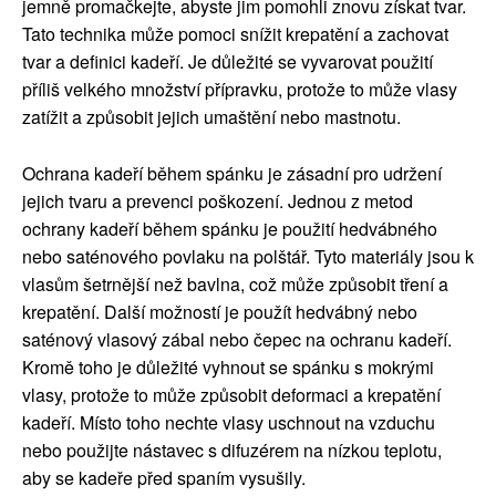
jemně promačkejte, abyste jim pomohli znovu získat tvar.
Tato technika může pomoci snížit krepatění a zachovat
tvar a definici kadeří. Je důležité se vyvarovat použití
příliš velkého množství přípravku, protože to může vlasy
zatížit a způsobit jejich umaštění nebo mastnotu.
Ochrana kadeří během spánku je zásadní pro udržení
jejich tvaru a prevenci poškození. Jednou z metod
ochrany kadeří během spánku je použití hedvábného
nebo saténového povlaku na polštář. Tyto materiály jsou k
vlasům šetrnější než bavlna, což může způsobit tření a
krepatění. Další možností je použít hedvábný nebo
saténový vlasový zábal nebo čepec na ochranu kadeří.
Kromě toho je důležité vyhnout se spánku s mokrými
vlasy, protože to může způsobit deformaci a krepatění
kadeří. Místo toho nechte vlasy uschnout na vzduchu
nebo použijte nástavec s difuzérem na nízkou teplotu,
aby se kadeře před spaním vysušily.