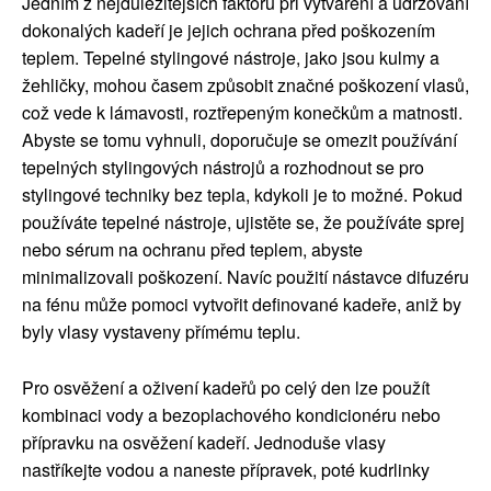
Jedním z nejdůležitějších faktorů při vytváření a udržování
dokonalých kadeří je jejich ochrana před poškozením
teplem. Tepelné stylingové nástroje, jako jsou kulmy a
žehličky, mohou časem způsobit značné poškození vlasů,
což vede k lámavosti, roztřepeným konečkům a matnosti.
Abyste se tomu vyhnuli, doporučuje se omezit používání
tepelných stylingových nástrojů a rozhodnout se pro
stylingové techniky bez tepla, kdykoli je to možné. Pokud
používáte tepelné nástroje, ujistěte se, že používáte sprej
nebo sérum na ochranu před teplem, abyste
minimalizovali poškození. Navíc použití nástavce difuzéru
na fénu může pomoci vytvořit definované kadeře, aniž by
byly vlasy vystaveny přímému teplu.
Pro osvěžení a oživení kadeřů po celý den lze použít
kombinaci vody a bezoplachového kondicionéru nebo
přípravku na osvěžení kadeří. Jednoduše vlasy
nastříkejte vodou a naneste přípravek, poté kudrlinky