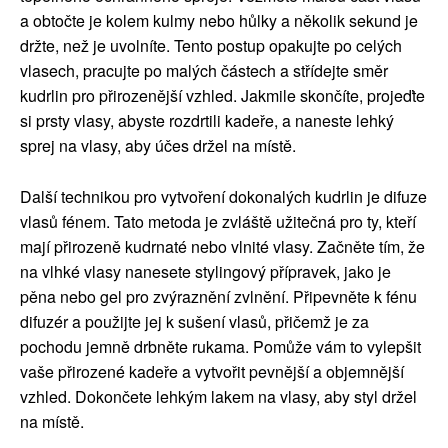
a obtočte je kolem kulmy nebo hůlky a několik sekund je
držte, než je uvolníte. Tento postup opakujte po celých
vlasech, pracujte po malých částech a střídejte směr
kudrlin pro přirozenější vzhled. Jakmile skončíte, projeďte
si prsty vlasy, abyste rozdrtili kadeře, a naneste lehký
sprej na vlasy, aby účes držel na místě.
Další technikou pro vytvoření dokonalých kudrlin je difuze
vlasů fénem. Tato metoda je zvláště užitečná pro ty, kteří
mají přirozeně kudrnaté nebo vlnité vlasy. Začněte tím, že
na vlhké vlasy nanesete stylingový přípravek, jako je
pěna nebo gel pro zvýraznění zvlnění. Připevněte k fénu
difuzér a použijte jej k sušení vlasů, přičemž je za
pochodu jemně drbněte rukama. Pomůže vám to vylepšit
vaše přirozené kadeře a vytvořit pevnější a objemnější
vzhled. Dokončete lehkým lakem na vlasy, aby styl držel
na místě.