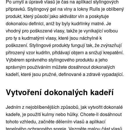
Po umytí a úpravě vlasů je čas na aplikaci stylingových
přípravků. Stylingový gel na vlny a lokny Rulls je oblíbený
produkt, který působí jako aktivátor vln a poskytuje
dokonalou definici, aniž by byly kudrlinky matné. Je
vhodný pro poškozené vlasy, takže je vynikající volbou
pro ty s kudrnatými vlasy, které jsou náchylné k
poškození. Stylingové produkty fungují tak, že zvýrazňují
přirozený vzor kudrlin, přidávají objem a snižují krepatění.
Výběrem správného stylingového produktu a jeho
správným používáním můžete dosáhnout dokonalých
kadeří, které jsou pružné, definované a zdravě vypadající.
Vytvoření dokonalých kadeří
Jedním z nejoblíbenějších způsobů, jak vytvořit dokonalé
kadeře, je použití kulmy nebo hůlky. Chcete-li dosáhnout
tohoto vzhledu, začněte dělením vlasů a aplikací
tepelného ochranného spreje. Vezměte malou část vlasů