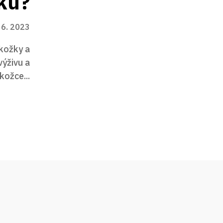
ku?
 6. 2023
okožky a
výživu a
kožce...