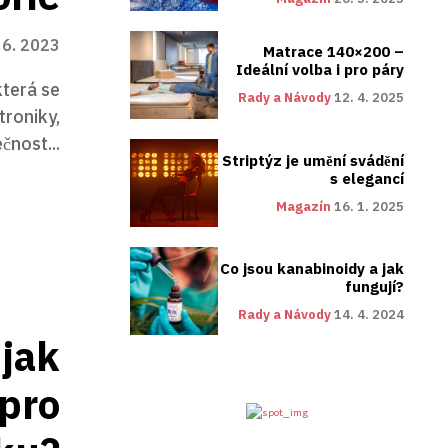
 6. 2023
Matrace 140×200 –
Ideální volba i pro páry
která se
Rady a Návody
12. 4. 2025
troniky,
čnost...
Striptýz je umění svádění
s elegancí
Magazín
16. 1. 2025
Co jsou kanabinoidy a jak
fungují?
Rady a Návody
14. 4. 2024
 jak
 pro