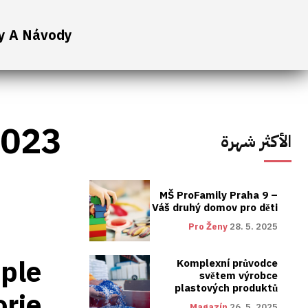
y A Návody
2023
الأكثر شهرة
MŠ ProFamily Praha 9 –
Váš druhý domov pro děti
Pro Ženy
28. 5. 2025
ple
Komplexní průvodce
světem výrobce
plastových produktů
orie
Magazín
26. 5. 2025