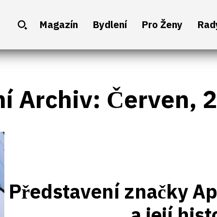
Magazín
Bydlení
Pro Ženy
Rad
ní Archiv: Červen, 
Představení značky Ap
a její hist